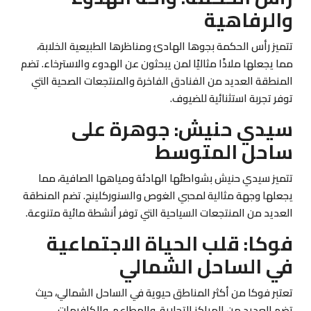
والرفاهية
تتميز رأس الحكمة بجوها الهادئ ومناظرها الطبيعية الخلابة،
مما يجعلها ملاذًا مثاليًا لمن يبحثون عن الهدوء والاسترخاء. تضم
المنطقة العديد من الفنادق الفاخرة والمنتجعات الصحية التي
توفر تجربة استثنائية للضيوف.
سيدي حنيش: جوهرة على
ساحل المتوسط
تتميز سيدي حنيش بشواطئها الهادئة ومياهها الصافية، مما
يجعلها وجهة مثالية لمحبي الغوص والسنوركلينج. تضم المنطقة
العديد من المنتجعات السياحية التي توفر أنشطة مائية متنوعة.
فوكا: قلب الحياة الاجتماعية
في الساحل الشمالي
تعتبر فوكا من أكثر المناطق حيوية في الساحل الشمالي، حيث
تضم العديد من المراكز التجارية، والمطاعم، والكافيهات،