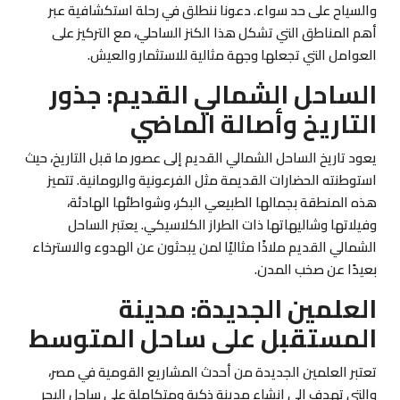
والسياح على حد سواء. دعونا ننطلق في رحلة استكشافية عبر
أهم المناطق التي تشكل هذا الكنز الساحلي، مع التركيز على
العوامل التي تجعلها وجهة مثالية للاستثمار والعيش.
الساحل الشمالي القديم: جذور
التاريخ وأصالة الماضي
يعود تاريخ الساحل الشمالي القديم إلى عصور ما قبل التاريخ، حيث
استوطنته الحضارات القديمة مثل الفرعونية والرومانية. تتميز
هذه المنطقة بجمالها الطبيعي البكر، وشواطئها الهادئة،
وفيلاتها وشاليهاتها ذات الطراز الكلاسيكي. يعتبر الساحل
الشمالي القديم ملاذًا مثاليًا لمن يبحثون عن الهدوء والاسترخاء
بعيدًا عن صخب المدن.
العلمين الجديدة: مدينة
المستقبل على ساحل المتوسط
تعتبر العلمين الجديدة من أحدث المشاريع القومية في مصر،
والتي تهدف إلى إنشاء مدينة ذكية ومتكاملة على ساحل البحر