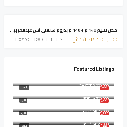
مميز
للبيع
محل للبيع 140 م + 140 م بدروم ستانلي (ش عبدالعزيز فهمي )
مميز
2,200,000 EGP/كاش
00590
280
1
3
Featured Listings
14,000 EGP/شهرياً
3,000,000 EGP/كاش
مميز
للإيجار
14,500,000 EGP/ج
مميز
للبيع
25,000 EGP/شهرياً
مميز
للبيع
25,000 EGP/ًشهرياً
مميز
للإيجار