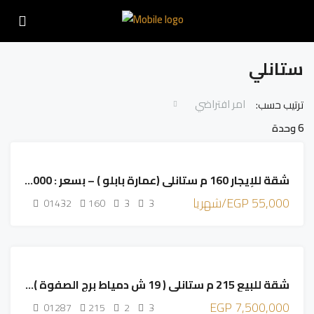
ستانلي
امر افتراضي
ترتيب حسب:
6 وحدة
مميز
للإيجار
شقة للإيجار 160 م ستانلي (عمارة بابلو ) – بسعر : 60,000 ج
مميز
55,000 EGP/شهريا
01432
160
3
3
مميز
للبيع
شقة للبيع 215 م ستانلي ( 19 ش دمياط برج الصفوة ) – بسعر : 7,
مميز
7,500,000 EGP
01287
215
2
3