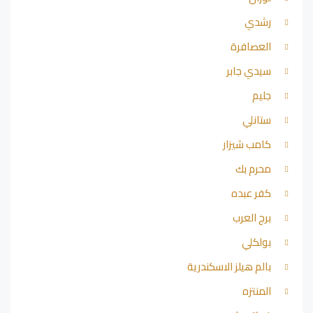
رشدي
العصافرة
سيدي جابر
جليم
ستانلي
كامب شيزار
محرم بك
كفر عبده
برج العرب
بولكلي
بالم هيلز الاسكندرية
المنتزه