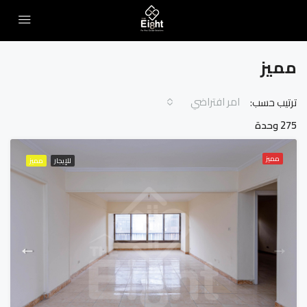
مميز
امر افتراضي
ترتيب حسب:
275 وحدة
مميز
للإيجار
مميز