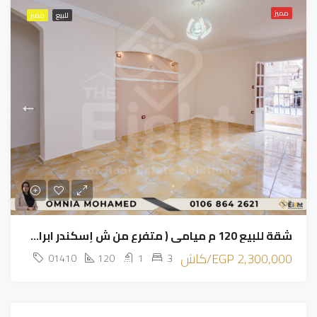
مميز
للبيع
مميز
شقة للبيع 120 م ميامي ( متفرع من ش إسكندر ابراهيم )
2,300,000 EGP/كاش
01410
120
1
3