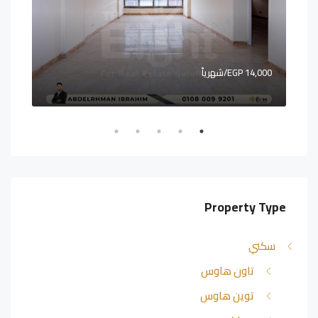
14,000 EGP/شهرياً
,000,000
Property Type
سكني
تاون هاوس
توين هاوس