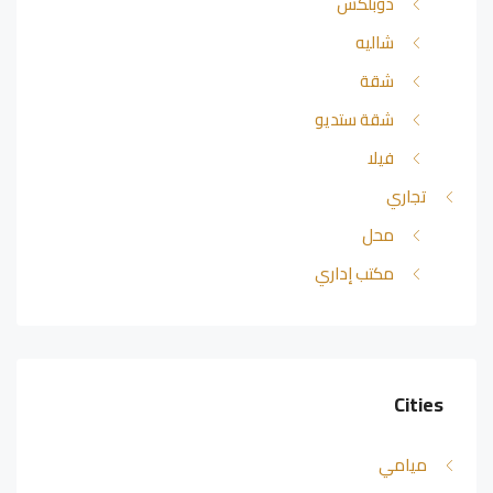
دوبلكس
شاليه
شقة
شقة ستديو
فيلا
تجاري
محل
مكتب إداري
Cities
ميامي