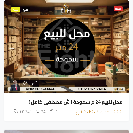
مميز
للبيع
مميز
محل للبيع 24 م سموحة ( ش مصطفي كامل )
2,250,000 EGP/كاش
01341
24
1