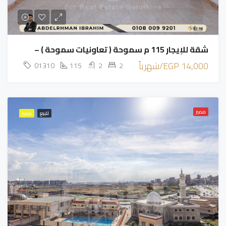
شقة للإيجار 115 م سموحة ( تعاونيات سموحة ) –
14,000 EGP/شهرياً
01310
115
2
2
مميز
للبيع
مميز