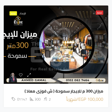
مميز
للإيجار
مميز
ميزان 300 م للإيجار سموحة ( ش فوزي معاذ )
100,000 EGP/شهرياً
01147
300
2