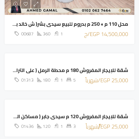
محل 110 م + 250 م بدروم للبيع سيدي بشر( ش خالد بن الوليد
14,500,000 EGP/ج
00687
360
1
مميز
للإيجار
شقة للإيجار المفروش 180 م محطة الرمل ( علي الترام مباشرة )
مميز
25,000 EGP/شهرياً
01313
180
1
5
مميز
للإيجار
شقة للإيجار المفروش 120 م سيدي جابر ( مساكن الظباط )
مميز
25,000 EGP/ًشهرياً
01436
120
1
3