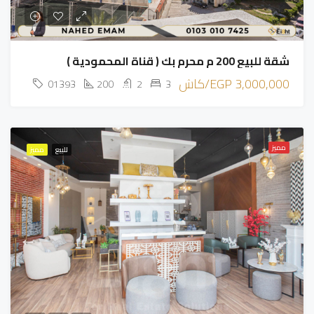
شقة للبيع 200 م محرم بك ( قناة المحمودية )
3,000,000 EGP/كاش
01393
200
2
3
مميز
للبيع
مميز