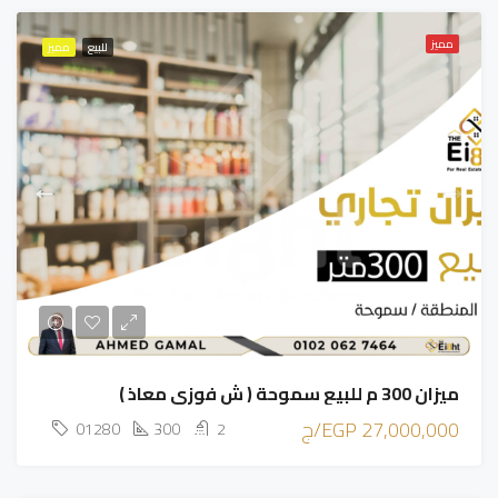
مميز
للبيع
مميز
ميزان 300 م للبيع سموحة ( ش فوزي معاذ )
27,000,000 EGP/ج
01280
300
2