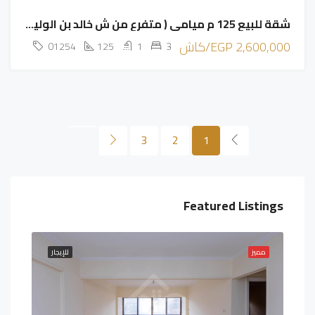
مميز
للبيع
شقة للبيع 125 م ميامي ( متفرع من ش خالد بن الوليد )
مميز
2,600,000 EGP/كاش
01254
125
1
3
3
2
1
Featured Listings
يجار
مميز
للإيجار
مميز