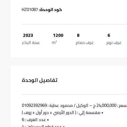
كود الوحدة:
HZ01087
2023
1200
8
6
غرف نوم
غرف حمام
m²
سنة البناء
تفاصيل الوحدة
• مقسمة إلي : ( الدور الأرضي + دور أول + روف )
• عدد الغرف : 6
• عدد قطع الريسبشن : 4