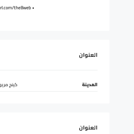
• For more units, you can see our special units: https://tinyurl.com/the8web
العنوان
المدينة
كينج مري
العنوان