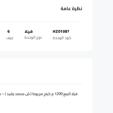
نظرة عامة
HZ01087
فيلا
6
نوع الوحدة
كود الوحدة
غرف
فيلا للبيع 1200 م كينج مريوط ( ش محمد رشيد ) – بسعر : 24,000,000 ج – الوكيل / محمود عطية : 01092392969