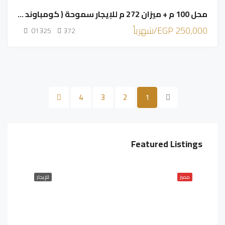
محل 100 م + ميزان 272 م للإيجار سموحة ( كومباوند جراند فيو )
250,000 EGP/شهرياً
01325
372
4
3
2
1
Featured Listings
مميز
للإيجار