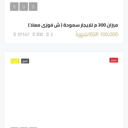
ميزان 300 م للإيجار سموحة ( ش فوزي معاذ )
100,000 EGP/شهرياً
01147
300
2
مميز
للبيع
مميز