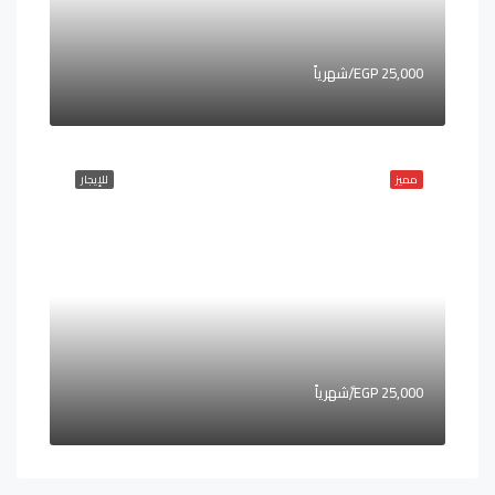
25,000 EGP/شهرياً
مميز
للإيجار
25,000 EGP/ًشهرياً