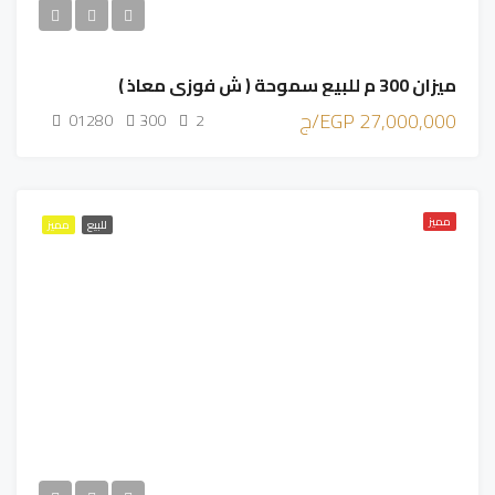
ميزان 300 م للبيع سموحة ( ش فوزي معاذ )
27,000,000 EGP/ج
01280
300
2
مميز
للبيع
مميز