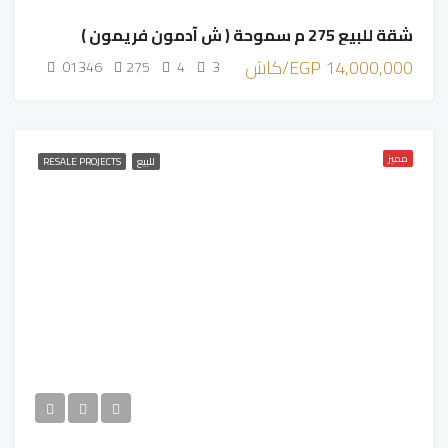
شقة للبيع 275 م سموحة ( ش آدمون فريمون )
14,000,000 EGP/كاش
01346
275
4
3
مميز
للبيع
RESALE PROJECTS