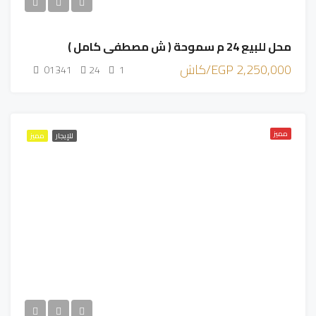
محل للبيع 24 م سموحة ( ش مصطفي كامل )
2,250,000 EGP/كاش
01341
24
1
مميز
للإيجار
مميز