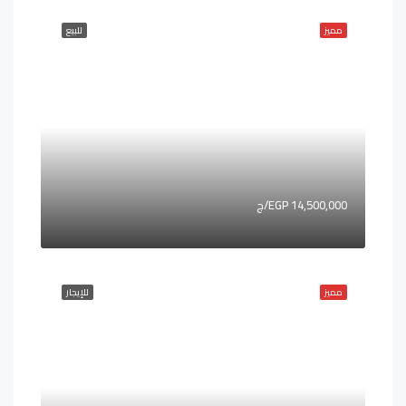
مميز
للبيع
14,500,000 EGP/ج
مميز
للإيجار