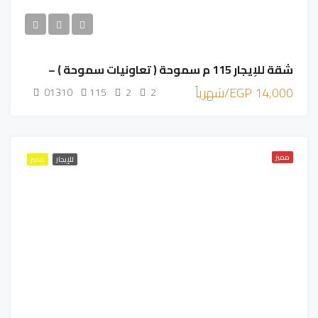
شقة للإيجار 115 م سموحة ( تعاونيات سموحة ) –
14,000 EGP/شهرياً
01310
115
2
2
مميز
للإيجار
مميز