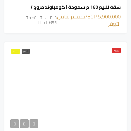
شقة للبيع 160 م سموحة ( كومباوند مروج )
5,900,000 EGP/بمقدم شامل
160
2
3
p10355
الأوفر
مميز
للبيع
مميز