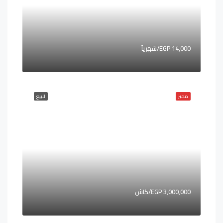
14,000 EGP/شهرياً
مميز
للبيع
3,000,000 EGP/كاش