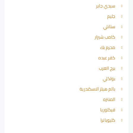
سيدي جابر
جليم
ستانلي
كامب شيزار
محرم بك
كفر عبده
برج العرب
بولكلي
بالم هيلز الاسكندرية
المنتزه
فيكتوريا
كليوباترا