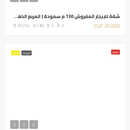
شقة للإيجار المفروش 130 م سموحة ( المربع الذهبي )
20,000 EGP
01214
130
2
2
مميز
للإيجار
مميز