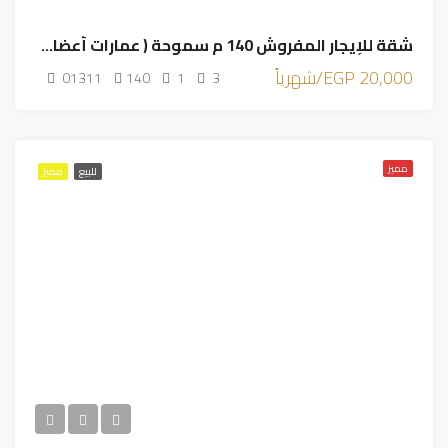
شقة للإيجار المفروش 140 م سموحة ( عمارات أعضاء هيئة التدريس
20,000 EGP/شهرياً
01311
140
1
3
مميز
للبيع
مميز