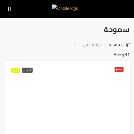
سموحة
امر افتراضي
ترتيب حسب:
31 وحدة
مميز
للإيجار
مميز